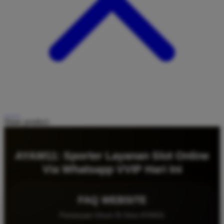
Share product:
AYAM11: Sporter Layanan Slot Online
Via Whatsapp VVIP Hari Ini
FAQ WEBSITE
Pertanyaan Umum Di Situs AYAM11