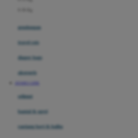
Felt So Sweet
0-36 Kg
Fisher Price
Flipper
gendongan
Friends Of Sally
travel cots
G
diaper bags
Gb
Geko
aksesoris
Graco
AYAM11 LINK
Gund
selimut
H
bantal & sprei
Habbie
Haenim
ranjang bayi & balita
Happy Horse