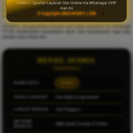
AYAM11: Sporter Layanan Slot Online Via Whatsapp VVIP
Available for :
Hari Ini
home delivery
Q
© Copyright 2026 AYAM11 | S30
store pickup
QV Baby
AYAM11 menghadirkan layanan slot online eksklusif via Whatsapp
VVIP, memberikan kemudahan akses dan kenyamanan bagi para
R
pemain setia setiap hari.
Real Shades
Red Castle
DETAIL AYAM11
Ribbon Madness
S
NAMA SITUS
AYAM11
Sebamed
JENIS LAYANAN
Slot Online & Sportsbook
Silver Cross
LOKASI SERVER
Asia Tenggara
Simply Idea
Skip Hop
METODE
QRIS, Bank Transfer, E-Wallet
DEPOSIT
Spectra