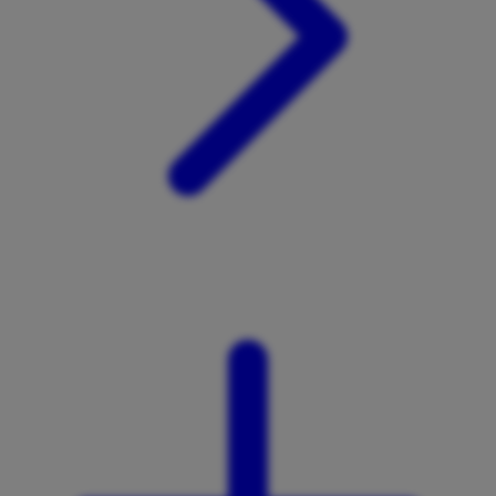
X
Xootz
Y
Yamatoya
Z
Zaxy
Zoggs
0-9
4Moms
59S