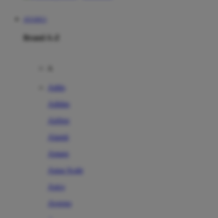
AYAM11
Brand A-Z
A
Addo
Adidas
Airfree
Alamii
Amara
Aqua Scale
Asics
Aveeno