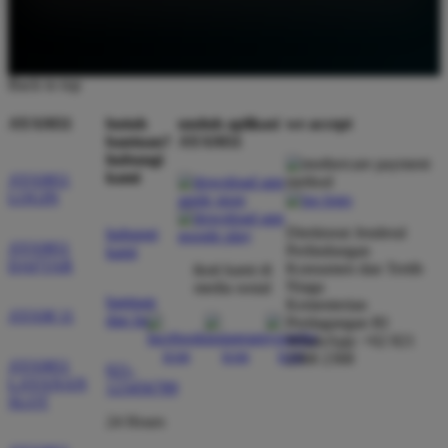
Back to top
AYAM11
butuh
unduh aplikasi
we accept
bantuan?
AYAM11
hubungi
kami
AYAM11
LOGIN
Direktorat Jenderal
hubungi
AYAM11
Perlindungan
kami
DAFTAR
Konsumen dan Tertib
ikuti kami di
Niaga
media sosial
bantuan
Kementerian
AYAM 11
dan faq
Perdagangan RI
WhatsApp: +62 821
2368 2368
AYAM11
021-
LAYANAN
123456789
SLOT
24 Hours