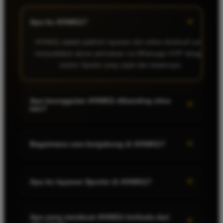
+
Apa itu AYAM11?
AYAM11 adalah platform layanan slot online eksklusif yang
menyediakan akses permainan via Whatsapp VVIP dengan
sistem Sporter yang cepat dan terpercaya.
Apa keunggulan AYAM11 dibanding situs
+
lain?
AYAM11 menawarkan layanan via Whatsapp VVIP yang
membuat transaksi dan konsultasi lebih cepat, serta tim
+
Bagaimana cara bergabung di AYAM11?
Sporter yang siap membantu 24 jam.
Cukup hubungi nomor Whatsapp VVIP AYAM11 yang tertera,
lalu ikuti panduan dari tim Sporter untuk memulai permainan
+
Apa itu layanan Sporter di AYAM11?
slot online.
Sporter adalah tim layanan profesional AYAM11 yang siap
membantu Anda dalam setiap proses bermain slot online via
Apa yang membuat AYAM11 berbeda dari
+