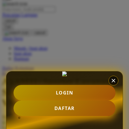
O
Pencarian Lanjutan
Oh Ma Grain
cancel
Okiedog
Cari
cancel
P
Akun Saya
Masuk / buat akun
Peachy
buat akun
Phil & Ted's
Bantuan
Philips Avent
Daftar Keinginan
Keranjang Saya
Pigeon
AYAM11: Sporter Layanan
Playgro
Slot Online Via Whatsapp
LOGIN
Poled Global
VVIP Hari Ini
Ponycycle
DAFTAR
Serendah
Rp 10.000
Puma
Earn
100.000
-
1.000.000
Bonus
Pureats
Use Installment Options from
.
Laarn more