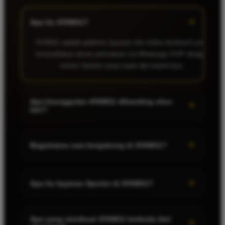
+
Apa itu AYAM11?
AYAM11 adalah platform layanan slot online eksklusif yang
menyediakan akses permainan via Whatsapp VVIP dengan
sistem Sporter yang cepat dan terpercaya.
Apa keunggulan AYAM11 dibanding situs
+
lain?
AYAM11 menawarkan layanan via Whatsapp VVIP yang
membuat transaksi dan konsultasi lebih cepat, serta tim
+
Bagaimana cara bergabung di AYAM11?
Sporter yang siap membantu 24 jam.
Cukup hubungi nomor Whatsapp VVIP AYAM11 yang tertera,
lalu ikuti panduan dari tim Sporter untuk memulai permainan
+
Apa itu layanan Sporter di AYAM11?
slot online.
Sporter adalah tim layanan profesional AYAM11 yang siap
membantu Anda dalam setiap proses bermain slot online via
Apa yang membuat AYAM11 berbeda dari
+