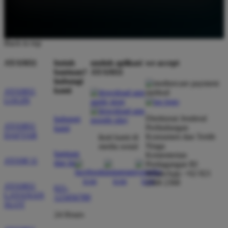
Back to top
AYAM11
butuh
unduh aplikasi
we accept
bantuan?
AYAM11
hubungi
kami
AYAM11
LOGIN
Direktorat Jenderal
hubungi
AYAM11
Perlindungan
kami
DAFTAR
Konsumen dan Tertib
ikuti kami di
Niaga
media sosial
bantuan
Kementerian
AYAM 11
dan faq
Perdagangan RI
WhatsApp: +62 821
2368 2368
AYAM11
021-
LAYANAN
123456789
SLOT
24 Hours