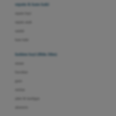
Beauty Barn
sepatu & kaus kaki
Bio Oil
sepatu bayi
Biolane
sepatu anak
Bite Fighters
sandal
Bizzi Growin
kaus kaki
Blackmores
fashion bayi (0bln-3thn)
Blooming Marvellous
atasan
Bonnels
bawahan
Bravado
gaun
Bruder
setelan
Brush Baby
jaket & kardigan
Buds Organics
aksesoris
Bugaboo