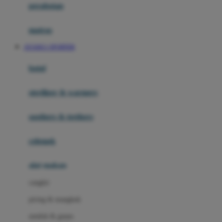
perabotan
Happy Tummy
Hauck
matras
Havaianas
AYAM11 SPORTER
Hegen
botol
Hot Wheels
sterilizer & warmers
Hybrid
soothers & teethers
I
Inlacta DHA
celemek
Interlac
alat makan
Ivenet
cangkir
J
piring & mangkuk
Jack N Jill
sendok & garpu