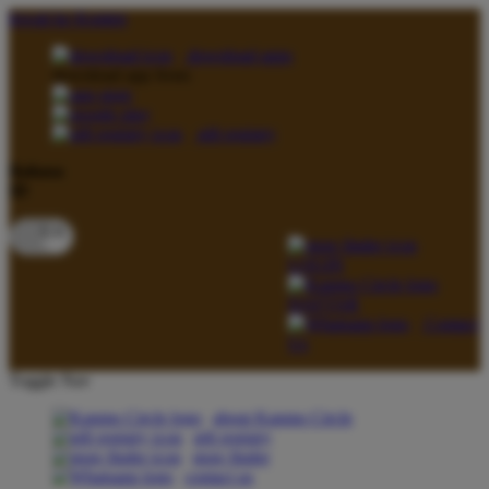
lewati ke Konten
download apps
download app from:
gift registry
Bahasa
ID
LOGIN
DAFTAR
Contact
Us
Toggle Nav
about Kanmo Circle
gift registry
store finder
contact us