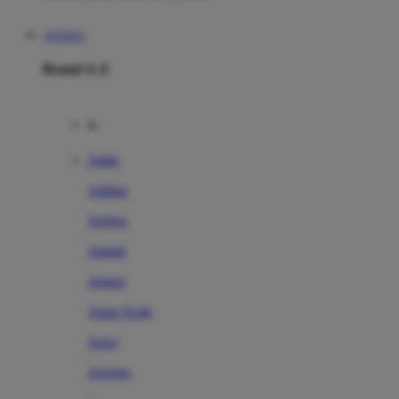
AYAM11
Brand A-Z
A
Addo
Adidas
Airfree
Alamii
Amara
Aqua Scale
Asics
Aveeno