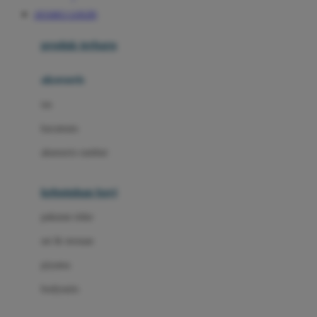
Awan
AYAM11 LOGIN
Azetabio
produk terbaru
B
aksesoris
Baabaasheepz
tas
Babiators
kacamata
Baby Dove
aksesoris rambut
Baby Jogger
Baby Rovega
kebutuhan bayi
Babybee
pakaian tidur
Banana Boat
set & terusan
Banz
piyama
Barbie
bodysuits
Beaba