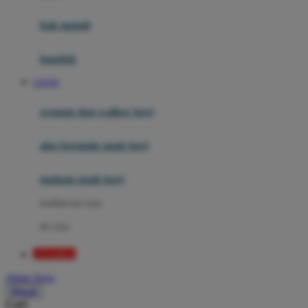
Mini Monkey
Moby
bak mandi
Momami
handuk
Mothercare
LOGIN
Mustela
ayunan dan walker bayi
My Buddy Tag
My K
alas bermain anak bayi
N
mainan anak bayi
Naif
mothercare toys
Nike
elc toys
Nordic Natural
AYAM11
Nuby
Akun Saya
Nuna
Masuk
Cari